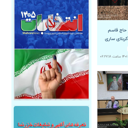
حاج قاسم
ربلای ساری