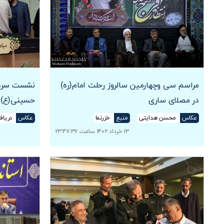
مراسم سی وچهارمین سالروز رحلت امام(ره)
نشست سردار
در مصلای ساری
حسینی(ع) م
عکاس
محسن هدایتی
منبع
خزرنما
عکاس
دریاف
۱۳ خرداد ۱۴۰۲ ساعت ۲۳:۴۷:۳۷