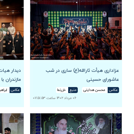
عزاداری هیأت ثارالله(ع) ساری در شب
دیدار هیات
عاشورای حسینی
مازندران با 
عکاس
محسن هدایتی
منبع
خزرنما
عکاس
ابراهی
۰۶ مرداد ۱۴۰۲ ساعت ۰۷:۵۱:۵۳