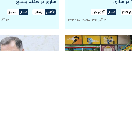
 در ساری
ساری در هفته بسیج
یم فلاح
منبع
آوای خزر
عکاس
ارسالی
منبع
بسیج
۱۴ آذر ۱۴۰۱ ساعت ۲۳:۴۶:۰۵
۰۴ آذر ۱۴۰۱ ساعت ۱۵:۵۶:۰۰
شجویان بسیجی مازندران
نشست خبری فرمانده سپاه کربلا
رهایی” در ساری
مناسبت هفته بسیج
دردانه
منبع
خزرنما
عکاس
خلیل دردانه
منبع
خزرنما