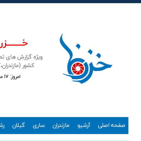
خـــــــزرن
ویژه گزارش های ت
کشور (مازندران،
امروز: ۱۷ مرداد ۱۴۰۵
خزرنما
صفحه اصلی
آرشیو
مازندران
ساری
گیلان
رش