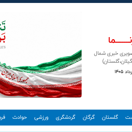
ـــــــما
صویری خبری شمال
گیلان،گلستان)
ت
گلستان
گرگان
گردشگری
ورزشی
حوادث
فر