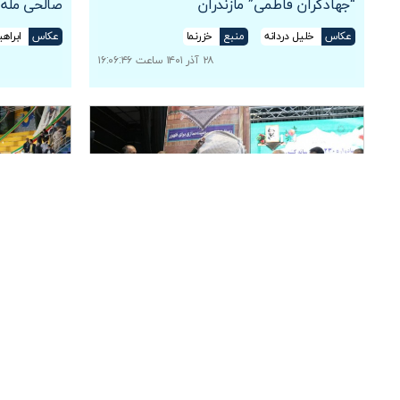
“جهادگران فاطمی” مازندران
صالحی مله”
عکاس
خلیل دردانه
منبع
خزرنما
عکاس
ابراه
۲۸ آذر ۱۴۰۱ ساعت ۱۶:۰۶:۴۶
یادواره ۲۳۰ شهید رسانه کشور و ۲۵ شهید
همایش دان
رسانه مازندران در ساری
“پیشگامان 
عکاس
خلیل دردانه
منبع
خزرنما
عکاس
خلیل 