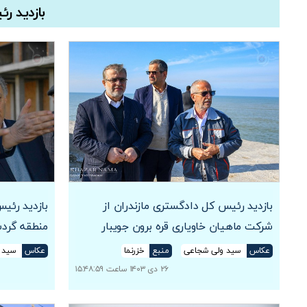
بازدید ر
بازدید رئیس کل دادگستری مازندران از
بازدید رئی
شرکت ماهیان خاویاری قره برون جویبار
منطقه گرد
عکاس
سید ولی شجاعی
منبع
خزرنما
عکاس
سید 
۲۶ دی ۱۴۰۳ ساعت ۱۵:۴۸:۵۹