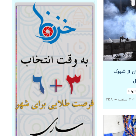
ان از شهرک
ل
زرنما