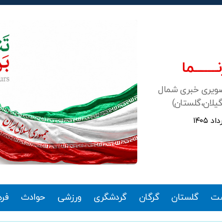
ـــــــما
صویری خبری شمال
گیلان،گلستان)
ت
گلستان
گرگان
گردشگری
ورزشی
حوادث
فر