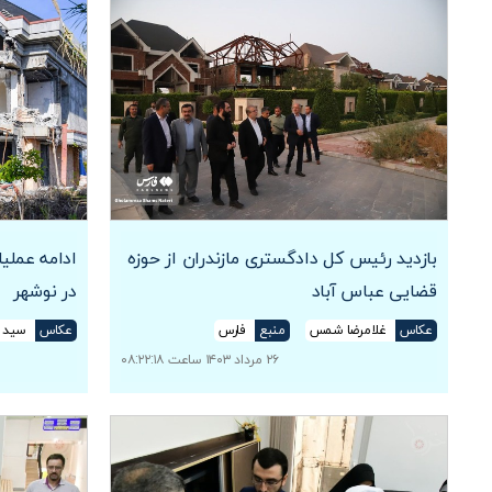
بازدید رئیس کل دادگستری مازندران از حوزه
قضایی عباس آباد
در نوشهر
عکاس
غلامرضا شمس
منبع
فارس
عکاس
سید 
۲۶ مرداد ۱۴۰۳ ساعت ۰۸:۲۲:۱۸