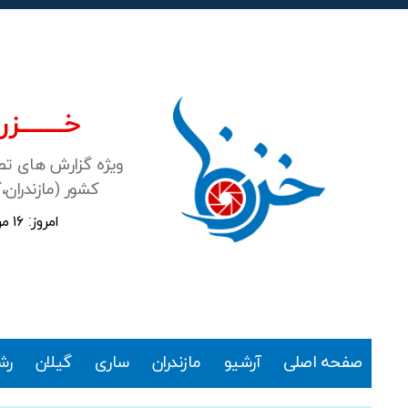
خـــــــزرن
ویژه گزارش های ت
کشور (مازندران،
امروز: ۱۶ مرداد ۱۴۰۵
خزرنما
صفحه اصلی
آرشیو
مازندران
ساری
گیلان
رش