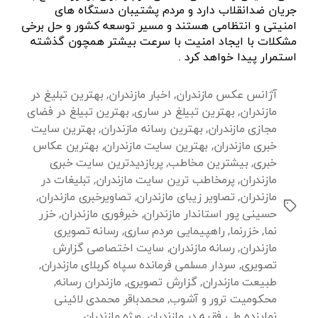
جریان ضدانقلاب دارد و مردم پشتیبان دستگاه های
امنیتی و انتظامی هستند و مسیر توسعه کشور و حل برخی
مشکلات با ایجاد امنیت با سرعت بیشتر همچون گذشته
استمرار پیدا خواهد کرد .
آژانس عکس مازندران
,
اخبار مازندران
,
بهترین تبلیغ در
مازندران
,
بهترین تبیلغ در ساری
,
بهترین تبیلغ در فضای
مجازی مازندران
,
بهترین رسانه مازندران
,
بهترین سایت
خبری مازندران
,
بهترین سایت مازندران
,
بهترین عکاس
خبری
,
بیشترین مخاطب
,
پربازدیدترین سایت خبری
مازندران
,
پرمخاطب ترین سایت مازندران
,
تبلیغات در
مازندران
,
تصاویر زیبای مازندران
,
تصاویرخبری مازندران
,
برچسب‌ها
حسینی پور استاندار مازندران
,
خبرفوری مازندران
,
خزر
نما
,
خزرنما
,
راهپیمایی مردم ساری
,
رسانه تصویری
مازندران
,
رسانه مازندران
,
سایت اختصاصی گزارش
تصویری
,
سردار مسلمی فرمانده سپاه کربلای مازندران
,
طبیعت مازندران
,
گزارش تصویری
,
مازندران رسانه
,
محکومیت ترور و آشوب
,
محمدباقر محمدی لائینی
نماینده ولی فقیه در مازندران
,
ویژه مازندران