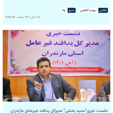
عکاس
سونیا کاظمی
منبع
پانا
۰۵ آبان ۱۴۰۱ ساعت ۲۱:۴۵:۵۷
نشست خبری”حمید بخشی” مدیرکل پدافند غیرعامل مازندران