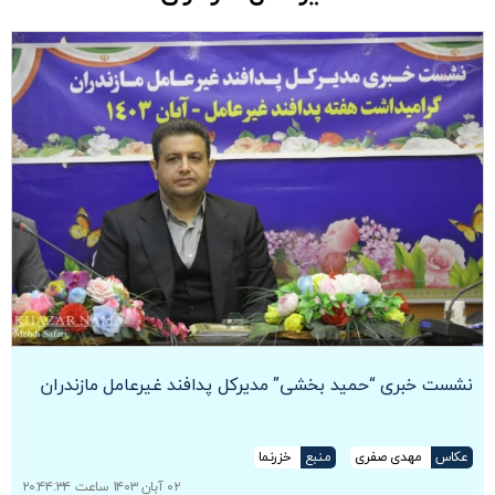
نشست خبری “حمید بخشی” مدیرکل پدافند غیرعامل مازندران
عکاس
مهدی صفری
منبع
خزرنما
۰۲ آبان ۱۴۰۳ ساعت ۲۰:۴۴:۳۴