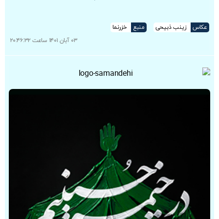
عکاس
زینب ذبیحی
منبع
خزرنما
۰۳ آبان ۱۴۰۱ ساعت ۲۰:۴۶:۳۲