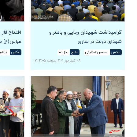
گرامیداشت شهیدان رجایی و باهنر و
افتتاح فاز
شهدای دولت در ساری
عباس(ع) س
عکاس
محسن هدایتی
منبع
خزرنما
عکاس
ابراه
۰۸ شهریور ۱۴۰۱ ساعت ۱۷:۲۳:۰۵