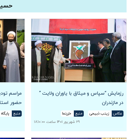
حسینی
رزمایش “سپاس و میثاق با یاوران ولایت ”
مراسم تودیع
در مازندران
حضور استان
عکاس
زینب ذبیحی
منبع
خزرنما
منبع
پایگاه 
۲۹ شهریور ۱۴۰۱ ساعت ۱۸:۱۰:۰۰