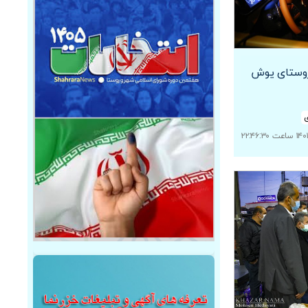
 روستای یوش
ی