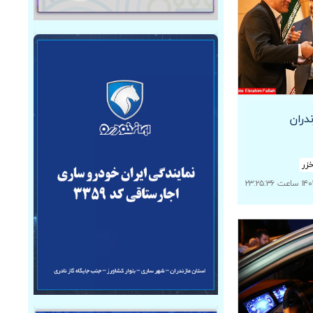
ندران
زر