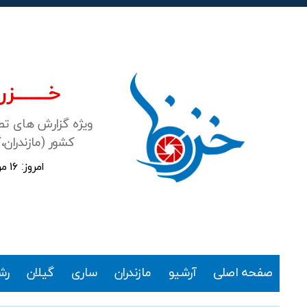
خـــــــزرن
ویژه گزارش های ت
کشور (مازندران،
امروز: ۱۶ مرداد ۱۴۰۵
خزرنما
صفحه اصلی
آرشیو
مازندران
ساری
گیلان
رش