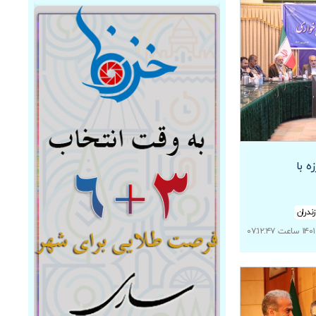
ه با
ندران