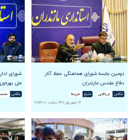
دومین جلسه شورای هماهنگی حفظ آثار
شورای ادار
دفاع مقدس مازندران
ملی بهره‌ور
عکاس
دریافتی
منبع
خزرنما
عکاس
محسن
۱۷ شهریور ۱۴۰۱ ساعت ۱۸:۵۶:۰۰