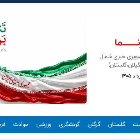
ـــــــما
صویری خبری شمال
گیلان،گلستان)
ت
گلستان
گرگان
گردشگری
ورزشی
حوادث
فر