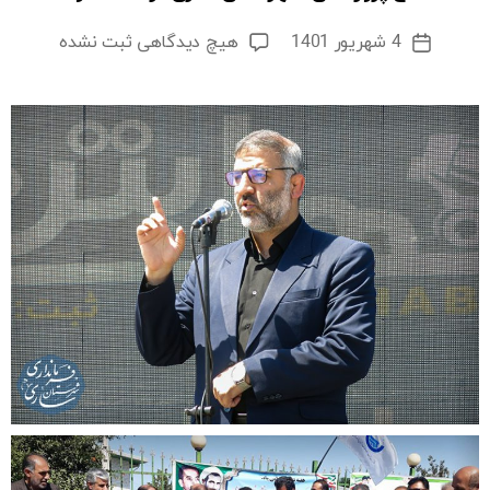
برای
4 شهریور 1401
هیچ دیدگاهی
ثبت نشده
تاریخ
افتتاح
نوشته
پروژ‎ه‌های
شهرستان
ساری
در
هفته
دولت