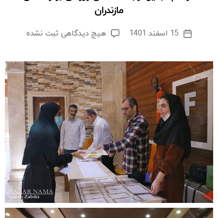
مازندران
برای
15 اسفند 1401
هیچ دیدگاهی
ثبت نشده
تاریخ
مراسم
نوشته
تجلیل
از
باشگاه
های
ورزشی
برتر
استان
مازندران