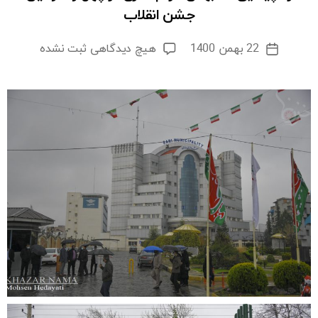
جشن انقلاب
برای
22 بهمن 1400
هیچ دیدگاهی
ثبت نشده
تاریخ
راهپیمایی
نوشته
۲۲
بهمن
مردم
ساری
در
چهل
و
سومین
جشن
انقلاب