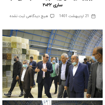
ساری ۲۰۲۲
برای
21 اردیبهشت 1401
هیچ دیدگاهی
ثبت نشده
تاریخ
تور
نوشته
ویژه
میهمانان
رویداد
پایتخت
گردشگری
اکو
ساری
۲۰۲۲