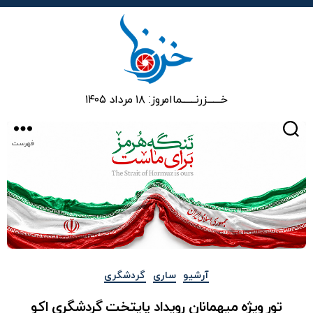
خزرنما
خـــــــزرنـــــــما
امروز: ۱۸ مرداد ۱۴۰۵
جستجو
فهرست
دسته‌ها
آرشیو
ساری
گردشگری
تور ویژه میهمانان رویداد پایتخت گردشگری اکو