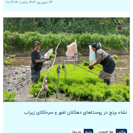
۲۴ شهریور ۱۴۰۴ ساعت ۲۰:۲۹:۲۲
نشاء برنج در روستاهای دهکلان لفور و سرخکلای زیراب
عکاس
حوا احمدی
منبع
خزرنما