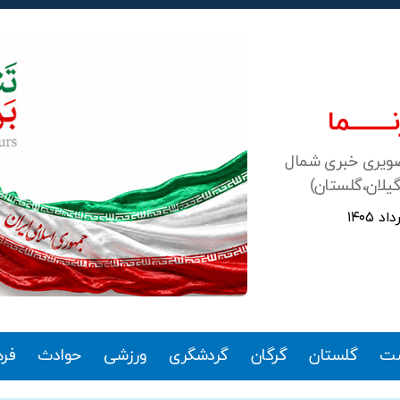
ـــــــما
صویری خبری شمال
گیلان،گلستان)
ت
گلستان
گرگان
گردشگری
ورزشی
حوادث
فر