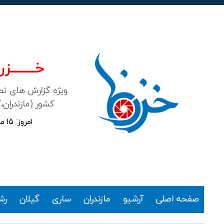
خـــــــزرن
ویژه گزارش های ت
کشور (مازندران،
امروز: ۱۵ مرداد ۱۴۰۵
خزرنما
صفحه اصلی
آرشیو
مازندران
ساری
گیلان
رش