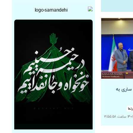
ساری به
نما