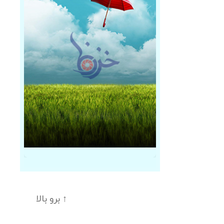
↑
برو بالا