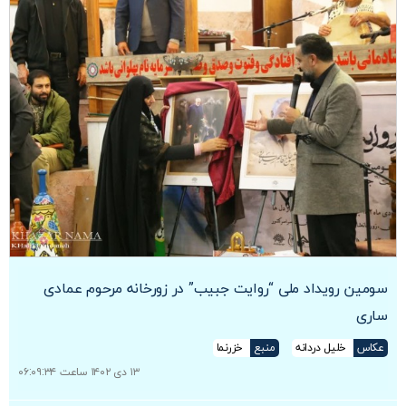
سومین رویداد ملی “روایت جبیب” در زورخانه مرحوم عمادی
ساری
عکاس
خلیل دردانه
منبع
خزرنما
۱۳ دی ۱۴۰۲ ساعت ۰۶:۰۹:۳۴