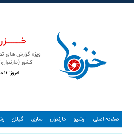
خـــــــزرن
ویژه گزارش های ت
کشور (مازندران،
امروز: ۱۶ مرداد ۱۴۰۵
خزرنما
صفحه اصلی
آرشیو
مازندران
ساری
گیلان
رش