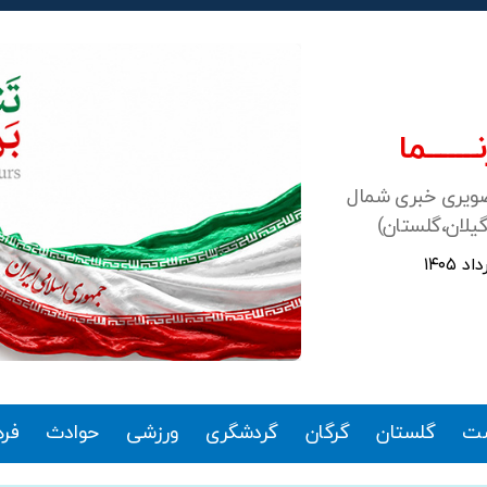
ـــــــما
صویری خبری شمال
گیلان،گلستان)
ت
گلستان
گرگان
گردشگری
ورزشی
حوادث
فر