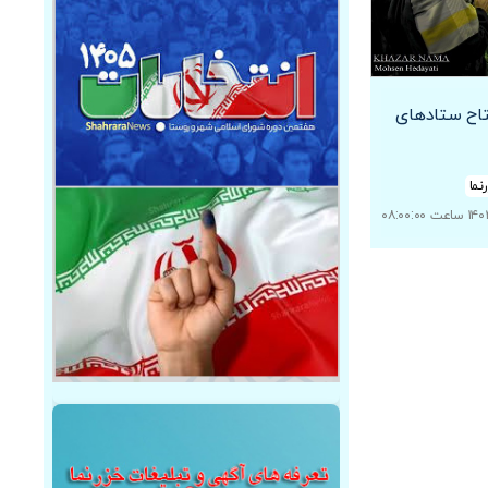
تتاح ستادهای
نما