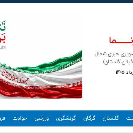
ـــــــما
صویری خبری شمال
گیلان،گلستان)
ت
گلستان
گرگان
گردشگری
ورزشی
حوادث
فر