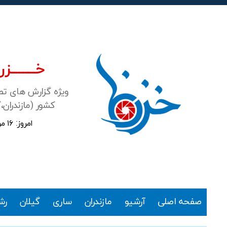
خـــــــزرن
ویژه گزارش های ت
کشور (مازندران،
امروز: ۱۶ مرداد ۱۴۰۵
خزرنما
صفحه اصلی
آرشیو
مازندران
ساری
گیلان
رش