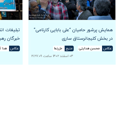
همایش پرشور حامیان “علی بابایی کارنامی”
تبلیغات ان
در بخش کلیجانرستاق ساری
خبرگان رهب
عکاس
محسن هدایتی
منبع
خزرنما
عکاس
هدا ک
۰۴ اسفند ۱۴۰۲ ساعت ۲۱:۲۷:۰۹