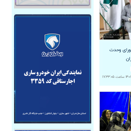
رای وحدت
ان