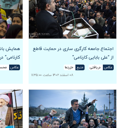
اجتماع جامعه کارگری ساری در حمایت قاطع
همایش باشک
از “علی بابایی کارنامی”
کارنامی” د
عکاس
دریافتی
منبع
خزرنما
عکاس
محسن
۰۸ اسفند ۱۴۰۲ ساعت ۱۱:۳۵:۰۰