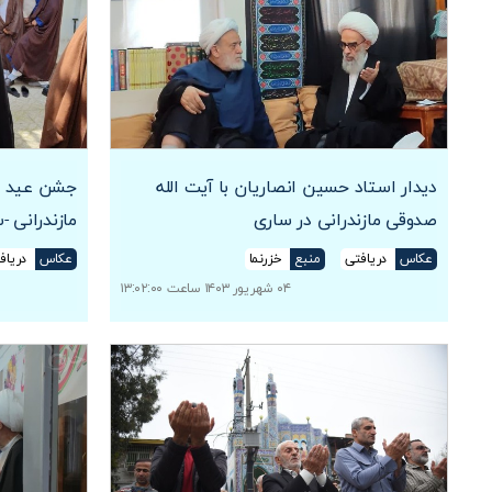
دیدار استاد حسین انصاریان با آیت الله
جشن عید غد
صدوقی مازندرانی در ساری
مازندرانی -
عکاس
دریافتی
منبع
خزرنما
عکاس
دریاف
۰۴ شهریور ۱۴۰۳ ساعت ۱۳:۰۲:۰۰