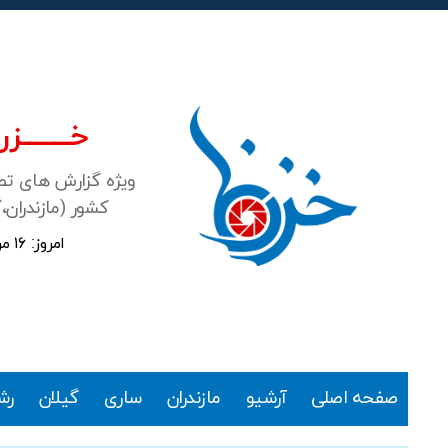
خـــــــزرن
ویژه گزارش های ت
کشور (مازندران،
امروز: ۱۶ مرداد ۱۴۰۵
خزرنما
صفحه اصلی
آرشیو
مازندران
ساری
گیلان
رش