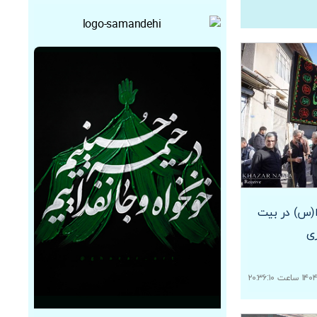
ا(س) در بیت
ری