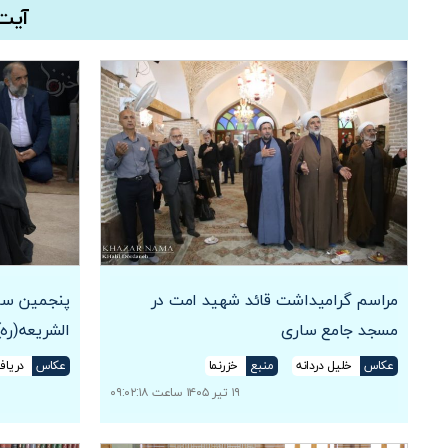
آیت 
مراسم گرامیداشت قائد شهید امت در
پنجمین سال
مسجد جامع ساری
الشریعه(ره)
عکاس
خلیل دردانه
منبع
خزرنما
عکاس
دریاف
۱۹ تیر ۱۴۰۵ ساعت ۰۹:۰۲:۱۸