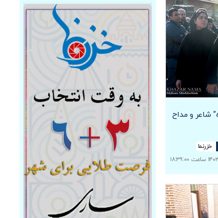
 شاعر و مداح
خزرنما