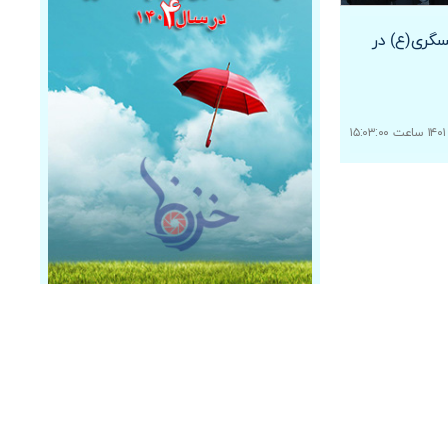
گری(ع) در