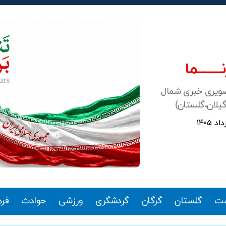
ـــــــما
صویری خبری شمال
گیلان،گلستان)
ت
گلستان
گرگان
گردشگری
ورزشی
حوادث
فر