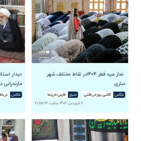
نماز عید فطر ۱۴۰۴در نقاط مختلف شهر
دیدار استان
ساری
مازندرانی د
عکاس
کاشی پور-دریافتی
منبع
فارس-خزرنما
عکاس
دریاف
۱۱ فروردین ۱۴۰۴ ساعت ۲۰:۲۵:۲۲