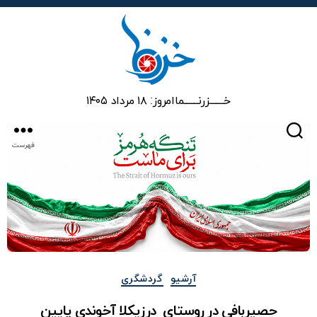
خزرنما
خـــــــزرنـــــــما
امروز: ۱۸ مرداد ۱۴۰۵
جستجو
فهرست
دسته‌ها
آرشیو
گردشگری
حصیربافی در روستای درزیکلا آخوندی پایین