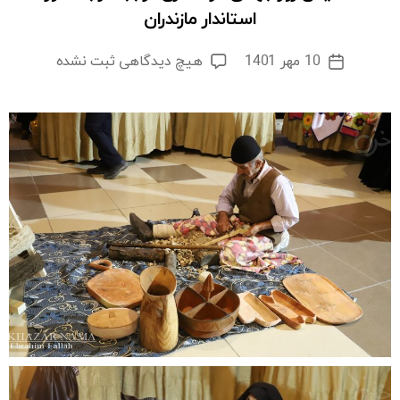
استاندار مازندران
برای
10 مهر 1401
هیچ دیدگاهی
ثبت نشده
تاریخ
همایش
نوشته
روز
جهانی
گردشگری
در
بابلسر
باحضور
استاندار
مازندران