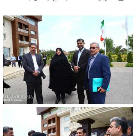
نشست
نوشته
تخصصی
ذیحسابان
و
معاونان
پشتیبانی
بهزیستی
کشور
در
ساری