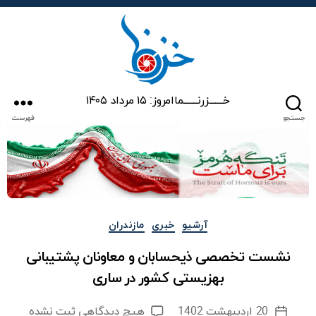
خزرنما
خـــــــزرنـــــــما
امروز: ۱۵ مرداد ۱۴۰۵
جستجو
فهرست
دسته‌ها
آرشیو
خبری
مازندران
نشست تخصصی ذیحسابان و معاونان پشتیبانی
بهزیستی کشور در ساری
برای
20 اردیبهشت 1402
هیچ دیدگاهی
ثبت نشده
تاریخ