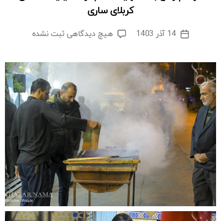
کربلای ساری
برای
14 آذر 1403
هیچ دیدگاهی
ثبت نشده
تاریخ
مراسم
نوشته
وداع
با
۷
شهید
گمنام
در
حسینیه
عاشقان
کربلای
ساری