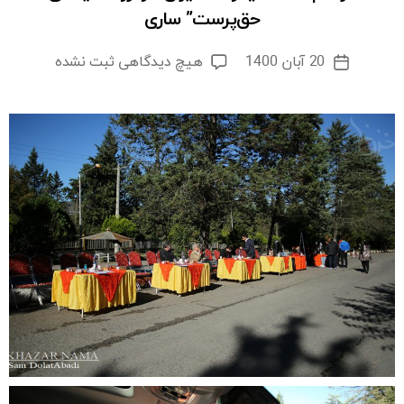
حق‌پرست” ساری
برای
20 آبان 1400
هیچ دیدگاهی
ثبت نشده
تاریخ
مراسم
نوشته
تست
تیگو
۸
مدیران
خودرو
“نمایندگی
حق‌پرست”
ساری