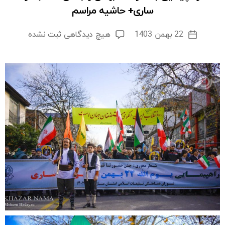
ساری+ حاشیه مراسم
برای
22 بهمن 1403
هیچ دیدگاهی
ثبت نشده
تاریخ
راهپیمایی
نوشته
باشکوه
۲۲
بهمن
و
جشن
انقلاب
در
ساری+
حاشیه
مراسم