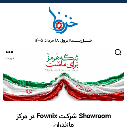
خزرنما
خـــــــزرنـــــــما
امروز: ۱۸ مرداد ۱۴۰۵
جستجو
فهرست
Showroom شرکت Fownix در مرکز
مازندران