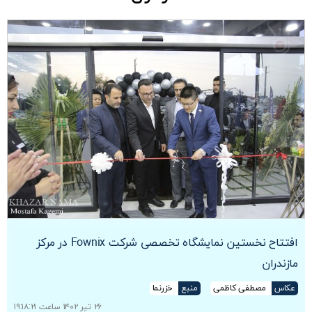
افتتاح نخستین نمایشگاه تخصصی شرکت Fownix در مرکز
مازندران
عکاس
مصطفی کاظمی
منبع
خزرنما
۲۶ تیر ۱۴۰۲ ساعت ۱۹:۱۸:۲۱