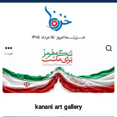
خزرنما
خـــــــزرنـــــــما
امروز: ۱۵ مرداد ۱۴۰۵
جستجو
فهرست
kanani art gallery