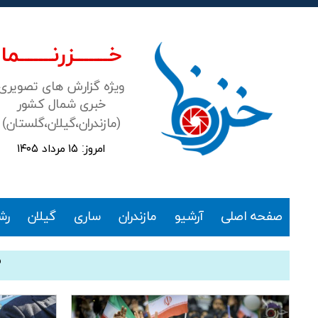
خـــــــزرنـــــــما
ویژه گزارش های تصویری
خبری شمال کشور
(مازندران،گیلان،گلستان)
امروز: ۱۵ مرداد ۱۴۰۵
خزرنما
صفحه اصلی
آرشیو
مازندران
ساری
گیلان
رش
۲۲