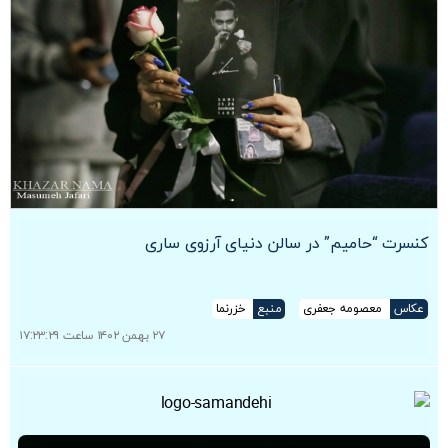
کنسرت “حامیم” در سالن دنیای آرزوی ساری
عکاس
معصومه جعفری
منبع
خزرنما
۲۷ بهمن ۱۴۰۲ ساعت ۱۷:۲۳:۲۹