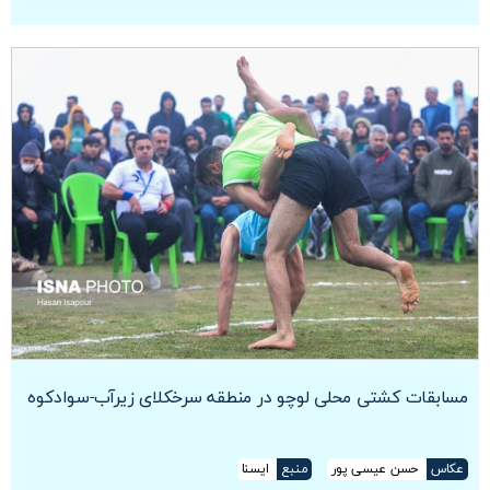
مسابقات کشتی محلی لوچو در منطقه سرخکلای زیرآب-سوادکوه
عکاس
حسن عیسی پور
منبع
ایسنا