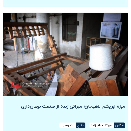
موزه ابریشم لاهیجان؛ میراثی زنده از صنعت نوغان‌داری
عکاس
مهتاب باقرزاده
منبع
دیارمیرزا