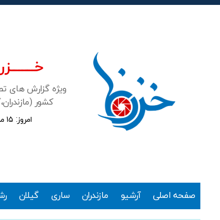
خـــــــزرن
ویژه گزارش های ت
کشور (مازندران،
امروز: ۱۵ مرداد ۱۴۰۵
خزرنما
صفحه اصلی
آرشیو
مازندران
ساری
گیلان
رش