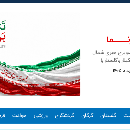
ـــــــما
صویری خبری شمال
گیلان،گلستان)
ت
گلستان
گرگان
گردشگری
ورزشی
حوادث
فر