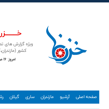
خـــــــزرن
ویژه گزارش های ت
کشور (مازندران،
امروز: ۱۶ مرداد ۱۴۰۵
خزرنما
صفحه اصلی
آرشیو
مازندران
ساری
گیلان
رش