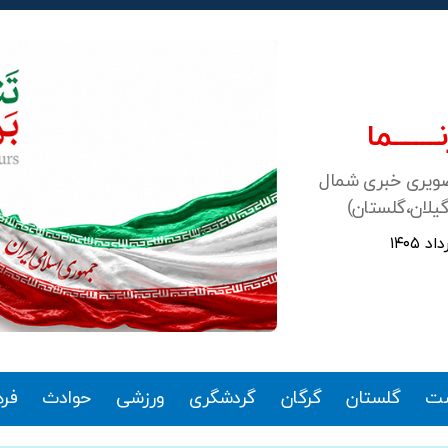
ـــــــما
صویری خبری شمال
گیلان،گلستان)
ت
گلستان
گرگان
گردشگری
ورزشی
حوادث
فر