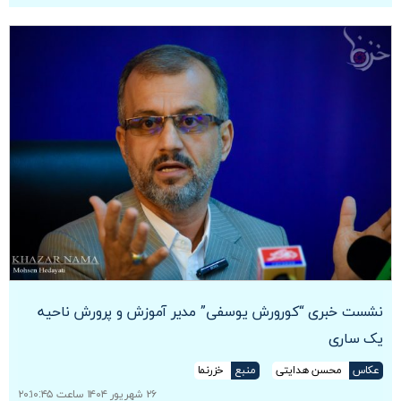
نشست خبری “کورورش یوسفی” مدیر آموزش و پرورش ناحیه
یک ساری
عکاس
محسن هدایتی
منبع
خزرنما
۲۶ شهریور ۱۴۰۴ ساعت ۲۰:۱۰:۴۵