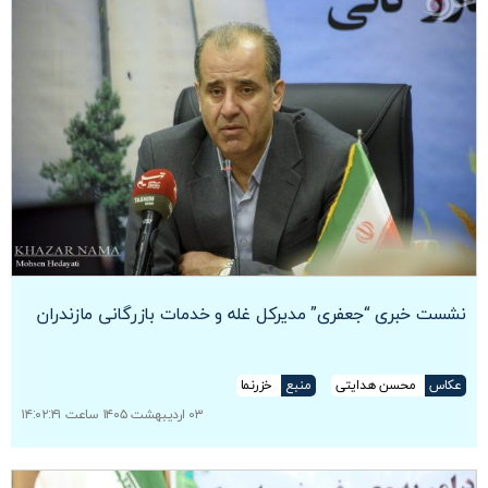
نشست خبری “جعفری” مدیرکل غله و خدمات بازرگانی مازندران
عکاس
محسن هدایتی
منبع
خزرنما
۰۳ اردیبهشت ۱۴۰۵ ساعت ۱۴:۰۲:۴۱