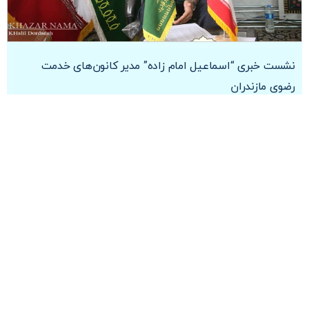
نشست خبری “اسماعیل امام زاده” مدیر کانون‌های خدمت
رضوی مازندران
عکاس
خلیل دردانه
منبع
خزرنما
۰۶ اردیبهشت ۱۴۰۴ ساعت ۲۲:۴۹:۰۰
صفحه‌بندی
…
1
2
9
صفحه بعد
←
نوشته‌ها