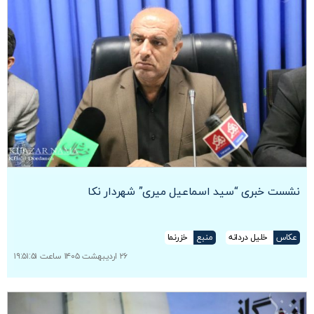
نشست خبری “سید اسماعیل میری” شهردار نکا
عکاس
خلیل دردانه
منبع
خزرنما
۲۶ اردیبهشت ۱۴۰۵ ساعت ۱۹:۵۱:۵۱