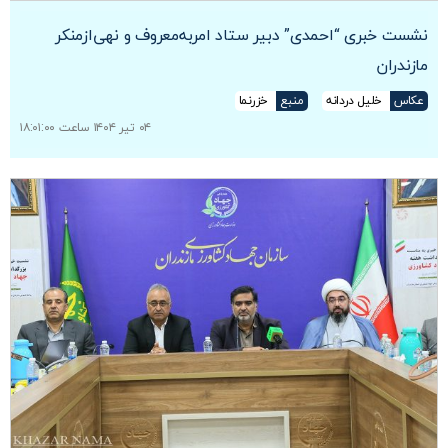
نشست خبری “احمدی” دبیر ستاد امربه‌معروف و نهی‎‌ازمنکر
مازندران
عکاس
خلیل دردانه
منبع
خزرنما
۰۴ تیر ۱۴۰۴ ساعت ۱۸:۰۱:۰۰