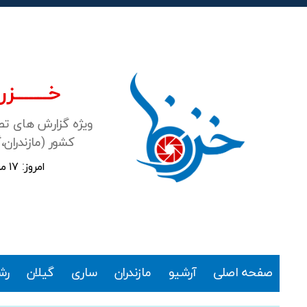
خـــــــزرن
ویژه گزارش های ت
کشور (مازندران،
امروز: ۱۷ مرداد ۱۴۰۵
خزرنما
صفحه اصلی
آرشیو
مازندران
ساری
گیلان
رش