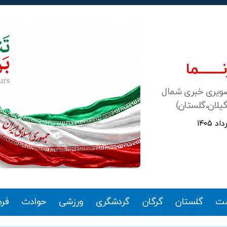
ـــــــما
صویری خبری شمال
گیلان،گلستان)
ت
گلستان
گرگان
گردشگری
ورزشی
حوادث
فر