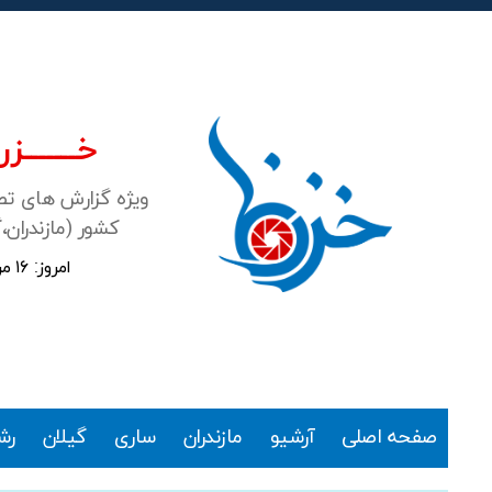
خـــــــزرن
ویژه گزارش های ت
کشور (مازندران،
امروز: ۱۶ مرداد ۱۴۰۵
خزرنما
صفحه اصلی
آرشیو
مازندران
ساری
گیلان
رش