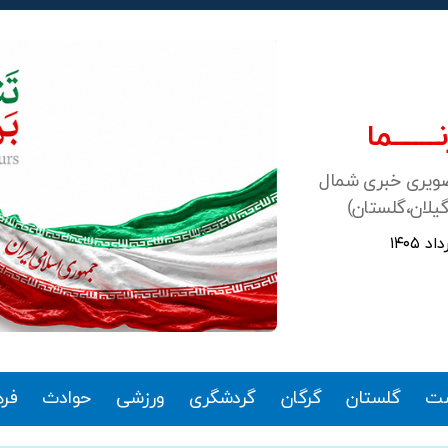
ـــــــما
صویری خبری شمال
گیلان،گلستان)
ت
گلستان
گرگان
گردشگری
ورزشی
حوادث
فر