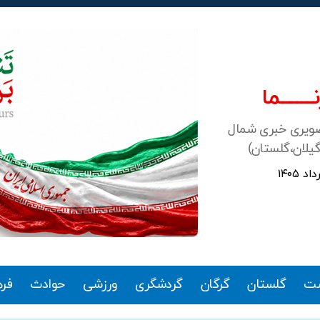
ـــــــما
صویری خبری شمال
گیلان،گلستان)
ت
گلستان
گرگان
گردشگری
ورزشی
حوادث
فر