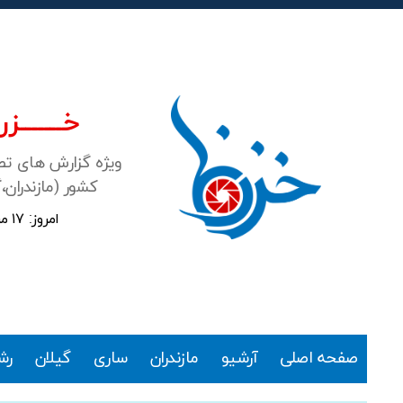
خـــــــزرن
ویژه گزارش های ت
کشور (مازندران،
امروز: ۱۷ مرداد ۱۴۰۵
خزرنما
صفحه اصلی
آرشیو
مازندران
ساری
گیلان
رش