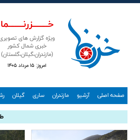
خـــــــزرنـــــــما
ویژه گزارش های تصویری
خبری شمال کشور
(مازندران،گیلان،گلستان)
امروز: ۱۵ مرداد ۱۴۰۵
خزرنما
صفحه اصلی
آرشیو
مازندران
ساری
گیلان
رش
طب