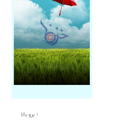
↑
برو بالا