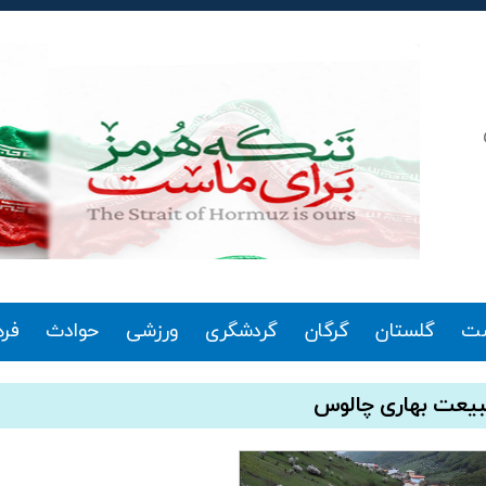
ت
گلستان
گرگان
گردشگری
ورزشی
حوادث
فر
یعت بهاری چالوس