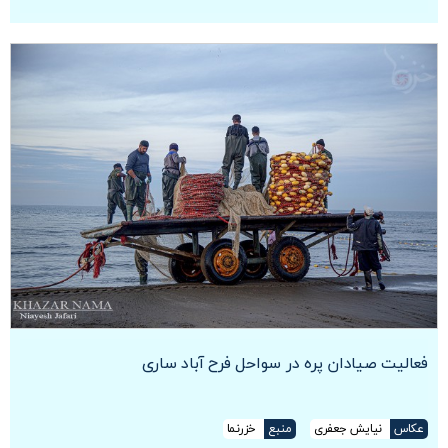
فعالیت صیادان پره در سواحل فرح آباد ساری
عکاس
نیایش جعفری
منبع
خزرنما