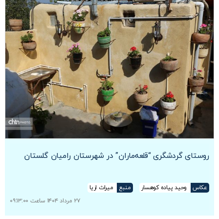
روستای گردشگری “قلعه‌ماران” در شهرستان رامیان گلستان
عکاس
وحید پیاده کوهسار
منبع
میراث اریا
۲۷ مرداد ۱۴۰۴ ساعت ۰۹:۱۳:۰۰