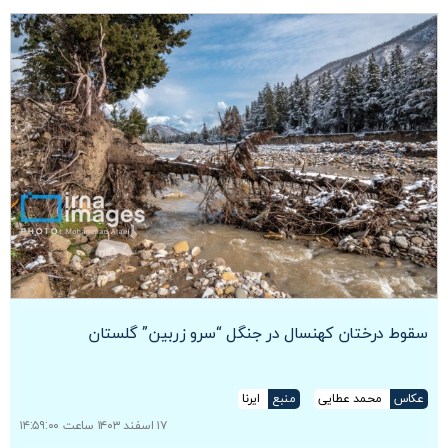
سقوط درختان کهنسال در جنگل “سرو زربین” گلستان
عکاس
محمد عطایی
منبع
ایرنا
۱۷ اسفند ۱۴۰۳ ساعت ۱۴:۵۹:۰۰