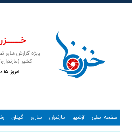
خـــــــزرن
ویژه گزارش های ت
کشور (مازندران،
امروز: ۱۵ مرداد ۱۴۰۵
خزرنما
صفحه اصلی
آرشیو
مازندران
ساری
گیلان
رش