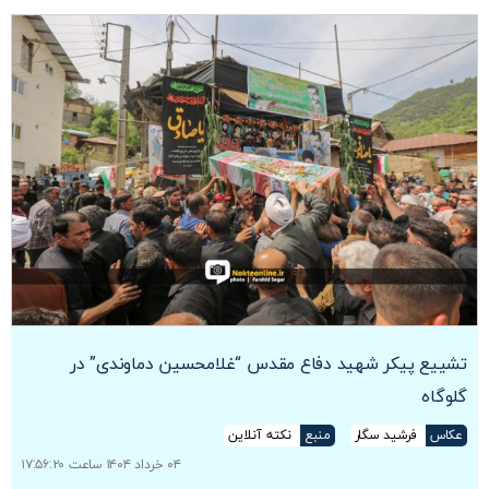
تشییع پیکر شهید دفاع مقدس “غلامحسین دماوندی” در
گلوگاه
عکاس
فرشید سگار
منبع
نکته آنلاین
۰۴ خرداد ۱۴۰۴ ساعت ۱۷:۵۶:۲۰