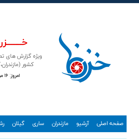
خـــــــزرن
ویژه گزارش های ت
کشور (مازندران،
امروز: ۱۶ مرداد ۱۴۰۵
خزرنما
صفحه اصلی
آرشیو
مازندران
ساری
گیلان
رش