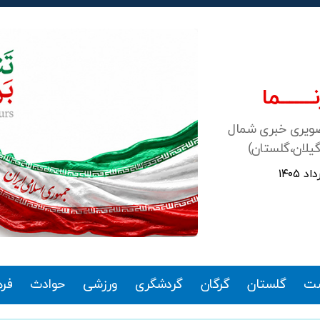
ـــــــما
صویری خبری شمال
گیلان،گلستان)
ت
گلستان
گرگان
گردشگری
ورزشی
حوادث
فر