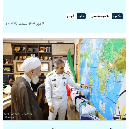
عکاس
غلامرضاشمس
منبع
فارس
۱۹ مهر ۱۴۰۴ ساعت ۲۰:۱۴:۳۵