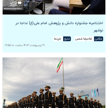
اختتامیه جشنواره دانش و پژوهش امام علی(ع) نداجا در
نوشهر
عکاس
غلامرضا شمس
منبع
خزرنما
۱۹ اردیبهشت ۱۴۰۳ ساعت ۱۹:۵۵:۰۰