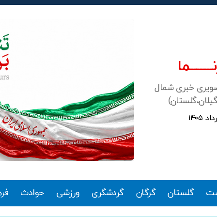
ـــــــما
صویری خبری شمال
گیلان،گلستان)
ت
گلستان
گرگان
گردشگری
ورزشی
حوادث
فر