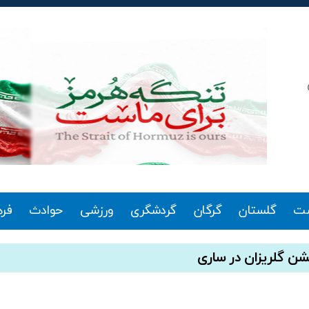
ت
گلستان
گرگان
گردشگری
ورزشی
حوادث
فر
ن گلریزان در ساری