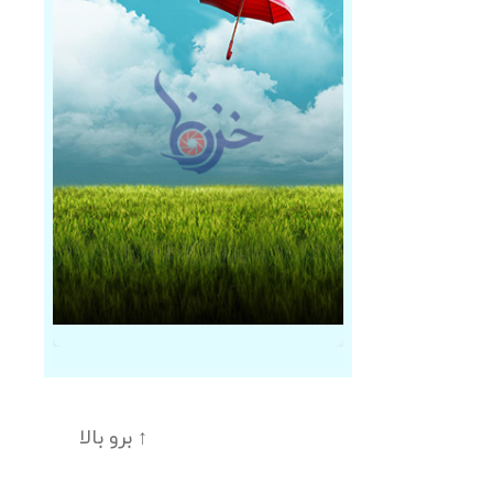
↑
برو بالا