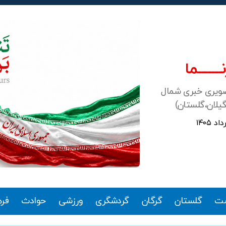
ـــــــما
صویری خبری شمال
گیلان،گلستان)
ت
گلستان
گرگان
گردشگری
ورزشی
حوادث
فر