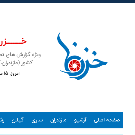
خـــــــزرن
ویژه گزارش های ت
کشور (مازندران،
امروز: ۱۵ مرداد ۱۴۰۵
خزرنما
صفحه اصلی
آرشیو
مازندران
ساری
گیلان
رش