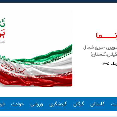
ـــــــما
صویری خبری شمال
گیلان،گلستان)
ت
گلستان
گرگان
گردشگری
ورزشی
حوادث
فر