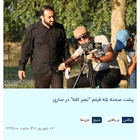
پشت صحنه تِله فیلم “نصر الله” در ساری
عکاس
دریافتی
منبع
خزرنما
۰۷ شهریور ۱۴۰۱ ساعت ۱۶:۴۵:۰۰