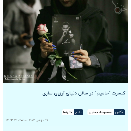
کنسرت “حامیم” در سالن دنیای آرزوی ساری
عکاس
معصومه جعفری
منبع
خزرنما
۲۷ بهمن ۱۴۰۲ ساعت ۱۷:۲۳:۲۹