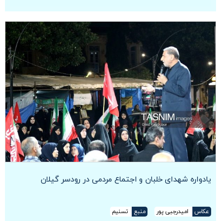
یادواره شهدای خلبان و اجتماع مردمی در رودسر گیلان
عکاس
امیدرجبی پور
منبع
تسنیم