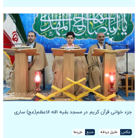
جزء خوانی قرآن کریم در مسجد بقیه الله الاعظم(عج) ساری
عکاس
خلیل دردانه
منبع
خزرنما