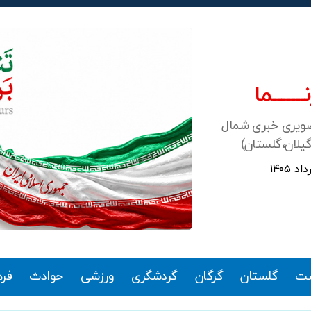
ـــــــما
صویری خبری شمال
گیلان،گلستان)
ت
گلستان
گرگان
گردشگری
ورزشی
حوادث
فر