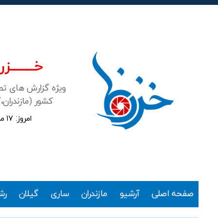
خـــــــزرن
ویژه گزارش های ت
کشور (مازندران،
امروز: ۱۷ مرداد ۱۴۰۵
خزرنما
صفحه اصلی
آرشیو
مازندران
ساری
گیلان
رش